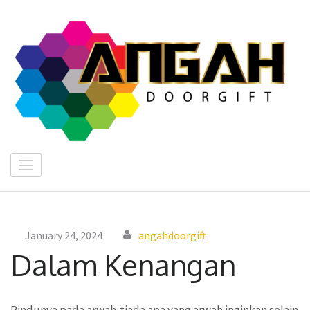
Skip
to
content
(Press
Enter)
"
I
E
January 24, 2024
angahdoorgift
Dalam Kenangan